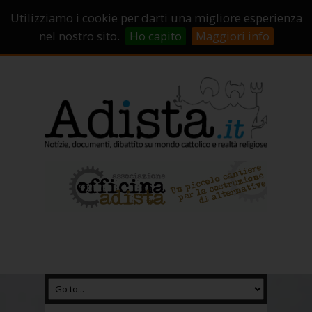
Sostienici!
Carrello
Login
Utilizziamo i cookie per darti una migliore esperienza
Abbonamenti
Contatti
Campagne di crowdfunding
nel nostro sito.
Ho capito
Maggiori info
Chi Siamo