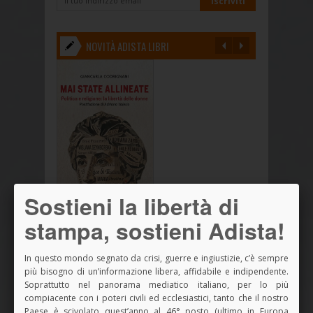
NOVITÀ ADISTA LIBRI
Sostieni la libertà di
stampa, sostieni Adista!
In questo mondo segnato da crisi, guerre e ingiustizie, c’è sempre
più bisogno di un’informazione libera, affidabile e indipendente.
Soprattutto nel panorama mediatico italiano, per lo più
compiacente con i poteri civili ed ecclesiastici, tanto che il nostro
Paese è scivolato quest’anno al 46° posto (ultimo in Europa