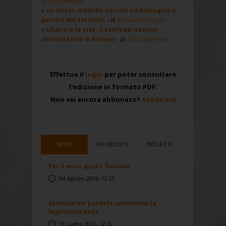
Marco Bersani
Un nuovo modello sociale ed ecologico a
partire dai territori
- di
Rossano Pazzagli
Liberare la vita: il confederassimo
democratico in Rotava
- di
Paola Legrenzi
Effettua il
login
per poter consultare
l'edizione in formato PDF.
Non sei ancora abbonato?
Abbonati!
NEWS
PIÙ RECENTI
PIÙ LETTI
Per il verso giusto. Smisura
04 Agosto 2026, 12:29
Associazioni pacifiste contestano la
legittimità delle...
31 Luglio 2026, 12:20