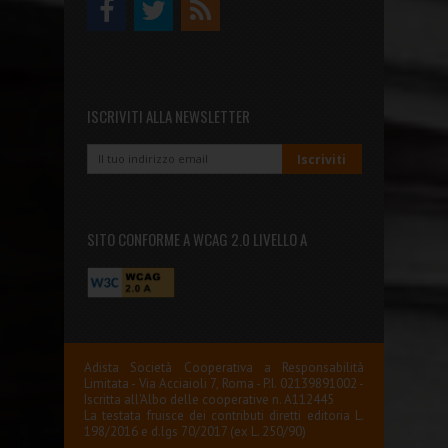
ISCRIVITI ALLA NEWSLETTER
SITO CONFORME A WCAG 2.0 LIVELLO A
Adista Società Cooperativa a Responsabilità
Limitata - Via Acciaioli 7, Roma - P.I. 02139891002 -
Iscritta all'Albo delle cooperative n. A112445
La testata fruisce dei contributi diretti editoria L.
198/2016 e d.lgs 70/2017 (ex L. 250/90)