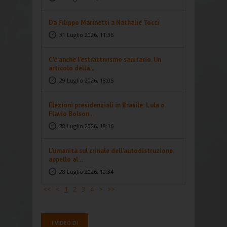
Da Filippo Marinetti a Nathalie Tocci
31 Luglio 2026, 11:36
C'è anche l'estrattivismo sanitario. Un
articolo della...
29 Luglio 2026, 18:05
Elezioni presidenziali in Brasile: Lula o
Flavio Bolson...
28 Luglio 2026, 18:16
L'umanità sul crinale dell'autodistruzione:
appello al...
28 Luglio 2026, 10:34
<<
<
1
2
3
4
>
>>
I VIDEO DI