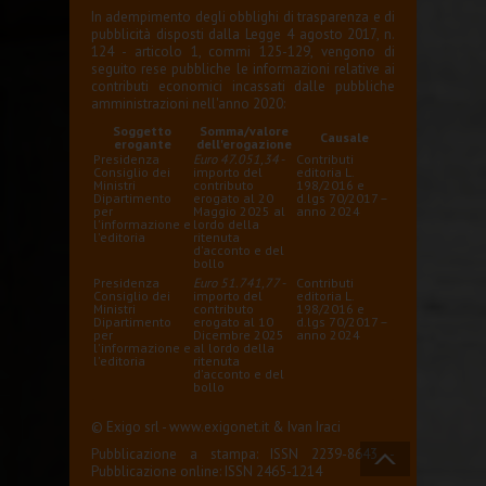
In adempimento degli obblighi di trasparenza e di
pubblicità disposti dalla Legge 4 agosto 2017, n.
124 - articolo 1, commi 125-129, vengono di
seguito rese pubbliche le informazioni relative ai
contributi economici incassati dalle pubbliche
amministrazioni nell'anno 2020:
Soggetto
Somma/valore
Causale
erogante
dell'erogazione
Presidenza
Euro 47.051,34
-
Contributi
Consiglio dei
importo del
editoria L.
Ministri
contributo
198/2016 e
Dipartimento
erogato al 20
d.lgs 70/2017 –
per
Maggio 2025 al
anno 2024
l'informazione e
lordo della
l'editoria
ritenuta
d'acconto e del
bollo
Presidenza
Euro 51.741,77
-
Contributi
Consiglio dei
importo del
editoria L.
Ministri
contributo
198/2016 e
Dipartimento
erogato al 10
d.lgs 70/2017 –
per
Dicembre 2025
anno 2024
l'informazione e
al lordo della
l'editoria
ritenuta
d'acconto e del
bollo
© Exigo srl -
www.exigonet.it
&
Ivan Iraci
Pubblicazione a stampa: ISSN 2239-8643 -
Pubblicazione online: ISSN 2465-1214