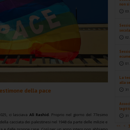
non s
03 
Sessio
secol
02 
Sessio
ecume
01 
La teo
alla se
 testimone della pace
31 
Associ
legitt
025, ci lasciava
Alì Rashid
. Proprio nel giorno del 77esimo
31 
ella cacciata dei palestinesi nel 1948 da parte delle milizie e
<<
<
erra e dalle proprie case. Così per un anno intero non abbiamo