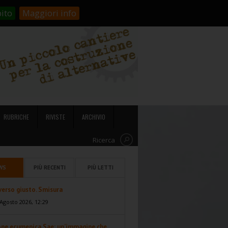
stienici!
Carrello
Login
ito
Maggiori info
RUBRICHE
RIVISTE
ARCHIVIO
Ricerca
WS
PIÙ RECENTI
PIÙ LETTI
 verso giusto. Smisura
Agosto 2026, 12:29
one ecumenica Sae: un’immagine che