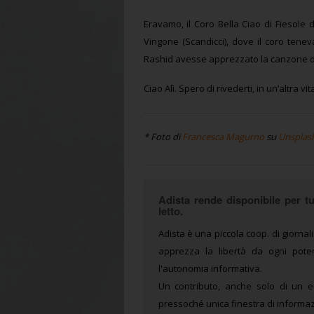
Eravamo, il Coro Bella Ciao di Fiesole 
Vingone (Scandicci), dove il coro tene
Rashid avesse apprezzato la canzone di Gi
Ciao Alì. Spero di rivederti, in un’altra vit
* Foto di
Francesca Magurno
su
Unsplas
Adista rende disponibile per tut
letto.
Adista è una piccola coop. di giornali
apprezza la libertà da ogni potere
l'autonomia informativa.
Un contributo, anche solo di un e
pressoché unica finestra di informaz