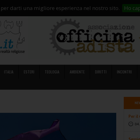
i Siamo
Abbonamenti
Contatti
Campagne di crowdfunding
So
 per darti una migliore esperienza nel nostro sito.
Ho cap
ITALIA
ESTERI
TEOLOGIA
AMBIENTE
DIRITTI
INCONTRI
NE
Per il
04 
Sessi