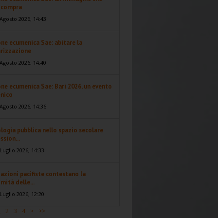
i compra
Agosto 2026, 14:43
ne ecumenica Sae: abitare la
arizzazione
Agosto 2026, 14:40
ne ecumenica Sae: Bari 2026, un evento
nico
Agosto 2026, 14:36
logia pubblica nello spazio secolare
ssion...
Luglio 2026, 14:33
azioni pacifiste contestano la
imità delle...
Luglio 2026, 12:20
1
2
3
4
>
>>