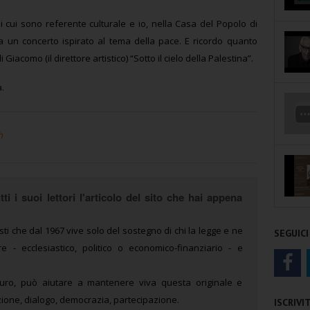
di cui sono referente culturale e io, nella Casa del Popolo di
va un concerto ispirato al tema della pace. E ricordo quanto
acomo (il direttore artistico) “Sotto il cielo della Palestina”.
a.
h
ti i suoi lettori l'articolo del sito che hai appena
sti che dal 1967 vive solo del sostegno di chi la legge e ne
SEGUICI
 - ecclesiastico, politico o economico-finanziario - e
uro, può aiutare a mantenere viva questa originale e
ione, dialogo, democrazia, partecipazione.
ISCRIV