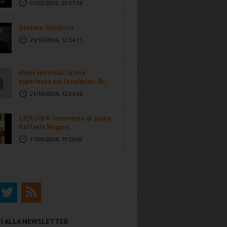
01/02/2025, 20:07:36
Gustavo Gutiérrez
25/10/2024, 12:34:11
Abusi spirituali: la mia
esperienza nei focolarini - Re...
21/10/2024, 12:04:06
15(9/2024 - Intervento di padre
Raffaele Nogaro
17/09/2024, 19:26:09
ITI ALLA NEWSLETTER