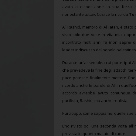
avuto a disposizione la sua forza di
nonostante tutto». Così ce lo ricorda
Tom
Alì Rashid, membro di Al Fatah, è stato pe
visto solo due volte in vita mia, eppu
incontrato molti anni fa (non saprei
leader indiscusso del popolo palestinese,
Durante un’assemblea cui partecipai Alì
che prevedeva la fine degli attacchi terro
pace potesse finalmente mettere fine 
ricordo anche le parole di Alì in quell’
accordo avrebbe avuto comunque deg
pacifista, Rashid, ma anche realista.
Purtroppo, come sappiamo, quelle spera
L’ho rivisto poi una seconda volta all
prevista in quanto malato di cuore.