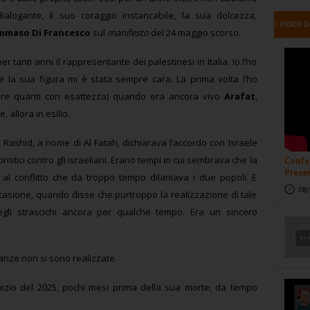
alogante, il suo coraggio instancabile, la sua dolcezza,
I VIDEO D
maso Di Francesco
sul
m
anifesto
del 24 maggio scorso.
r tanti anni il rappresentante dei palestinesi in Italia. Io l’ho
re la sua figura mi è stata sempre cara. La prima volta l’ho
 dire quanti con esattezza) quando era ancora vivo
Arafat
,
 allora in esilio.
 Rashid, a nome di Al Fatah, dichiarava l’accordo con Israele
ristici contro gli israeliani. Erano tempi in cui sembrava che la
Confer
Presen
al conflitto che da troppo tempo dilaniava i due popoli. E
08/
occasione, quando disse che purtroppo la realizzazione di tale
li strascichi ancora per qualche tempo. Era un sincero
nze non si sono realizzate.
’inizio del 2025, pochi mesi prima della sua morte, da tempo