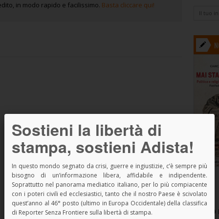
dito, in modo rapido e facilissimo.
Basta cliccare qui!
N
Sostieni la libertà di
stampa, sostieni Adista!
In questo mondo segnato da crisi, guerre e ingiustizie, c’è sempre più
bisogno di un’informazione libera, affidabile e indipendente.
Soprattutto nel panorama mediatico italiano, per lo più compiacente
con i poteri civili ed ecclesiastici, tanto che il nostro Paese è scivolato
quest’anno al 46° posto (ultimo in Europa Occidentale) della classifica
SPAZIO 
di Reporter Senza Frontiere sulla libertà di stampa.