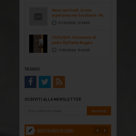
Abusi spirituali: la mia
esperienza nei focolarini - Re...
21/10/2024, 12:04:06
15(9/2024 - Intervento di
padre Raffaele Nogaro
17/09/2024, 19:26:09
SEGUICI
ISCRIVITI ALLA NEWSLETTER
NOVITÀ ADISTA LIBRI