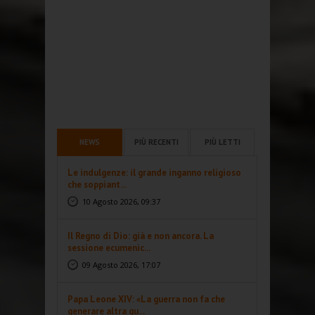
NEWS
PIÙ RECENTI
PIÙ LETTI
Le indulgenze: il grande inganno religioso
che soppiant...
10 Agosto 2026, 09:37
Il Regno di Dio: già e non ancora. La
sessione ecumenic...
09 Agosto 2026, 17:07
Papa Leone XIV: «La guerra non fa che
generare altra gu...