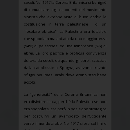
secoli. Nel 1917 la Corona Britannica si benignò
di comunicare agli esponenti del movimento
sionista che avrebbe visto di buon occhio la
costituzione in terra palestinese di un
“focolare ebraico”. La Palestina era tutt’altro
che spopolata ma abitata da una maggioranza
(94%) di palestinesi ed una minoranza (6%) di
ebrei. La loro pacifica e proficua convivenza
durava da secoli, da quando gli ebrei, scacciati
dalla cattolicissima Spagna, avevano trovato
rifugio nei Paesi arabi dove erano stati bene
accolti.
La “generosità” della Corona Britannica non
era disinteressata, perché la Palestina se non
era spopolata, era però in posizione strategica
per costruirvi un avamposto dell’Occidente
verso il mondo arabo. Nel 1917 si era sul finire