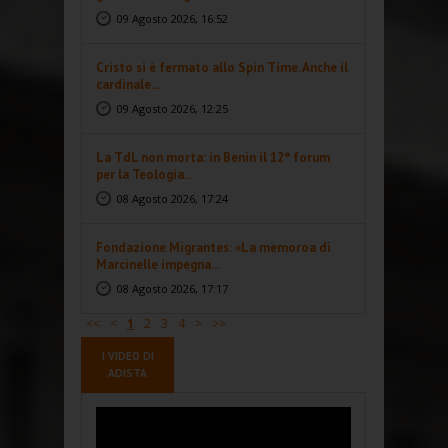
09 Agosto 2026, 16:52
Cristo si è fermato allo Spin Time. Anche il
cardinale...
09 Agosto 2026, 12:25
La TdL non morta: in Benin il 12° forum
per la Teologia...
08 Agosto 2026, 17:24
Fondazione Migrantes: «La memoroa di
Marcinelle impegna...
08 Agosto 2026, 17:17
<<
<
1
2
3
4
>
>>
I VIDEO DI
ADISTA