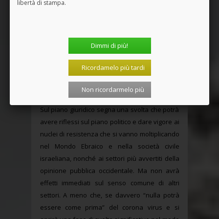
libertà di stampa.
antisemitismo, bisogna considerare un altro
elemento. Nel loro inconscio collettivo – come
lo chiama Jung – è radicato un oscuro e
profondo senso di colpa, per le millenarie
Dimmi di più!
persecuzioni inflitte agli ebrei e l’ostracismo
esercitato verso l’ebraismo.
Ricordamelo più tardi
Nel contesto prima descritto quale peso potrà
Non ricordarmelo più
avere la sentenza dell’11 Giugno della CEDU?
Sul piano giuridico segna una svolta che potrà
avere riflessi sul piano politico e dare vigore ai
nuclei di resistenza che si vanno moltiplicando
nel Mondo Ebraico e nella società civile
israeliana, nonché ai settori più avvertiti della
opinione pubblica occidentale. Ma non avrà
effetti immediati sul senso comune di altri
settori. A meno che, se davvero “nulla potrà
essere come prima” del corona virus e si