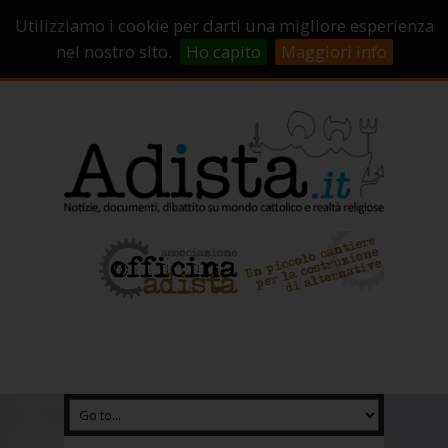
Sostienici!
Carrello
Login
Utilizziamo i cookie per darti una migliore esperienza
Abbonamenti
Contatti
Campagne di crowdfunding
nel nostro sito.
Ho capito
Maggiori info
Chi Siamo