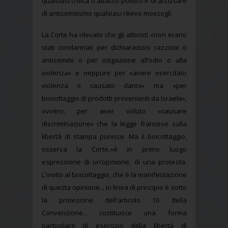
qualsiasi critica o attacco politico e di accusare
di antisemitismo qualsiasi rilievo mossogli.
La Corte ha rilevato che gli attivisti «non erano
stati condannati per dichiarazioni razziste o
antisemite o per istigazione all’odio o alla
violenza» e neppure per «avere esercitato
violenza o causato danni» ma «per
boicottaggio di prodotti provenienti da Israele»,
ovvero, per aver voluto «causare
discriminazione» che la legge francese sulla
libertà di stampa punisce. Ma il boicottaggio,
osserva la Corte,«è in primo luogo
espressione di un’opinione, di una protesta.
L'invito al boicottaggio, che è la manifestazione
di questa opinione... in linea di principio è sotto
la protezione dell'articolo 10 della
Convenzione... costituisce una forma
particolare di esercizio della libertà di