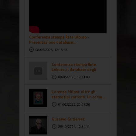
Conferenza stampa Rete l'Abuso -
Presentazione database...
08/05/2025, 12:15:42
Conferenza stampa Rete
L'Abuso, il database degli
abusi...
08/05/2025, 12:11:03
Lorenzo Milani: oltre gli
stereotipi correnti. Un corso...
01/02/2025, 20:07:36
Gustavo Gutiérrez
25/10/2024, 12:34:11