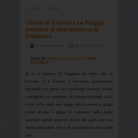
HOME
CHIESA
Chiesa di frontiera Le Piagge,
periferia di liberazione e di
fraternità
Francesca Manuelli
06/12/2010, 10:23
Adista Segni Nuovi
n° 96 del
Tratto da:
11/12/2010
Se vi è capitato di viaggiare sul treno che da
Livorno va a Firenze o viceversa, sicuramente,
arrivando nei pressi del capoluogo toscano, avrete
costeggiato un quartiere all’estrema periferia nord-
ovest della città, una lunga striscia verde e grigia
(verde d’erba e grigia di cemento) dalla quale
spuntano grandi palazzi, alcuni dei quali con una
forma particolare che li fa assomigliare ad enormi
navi.