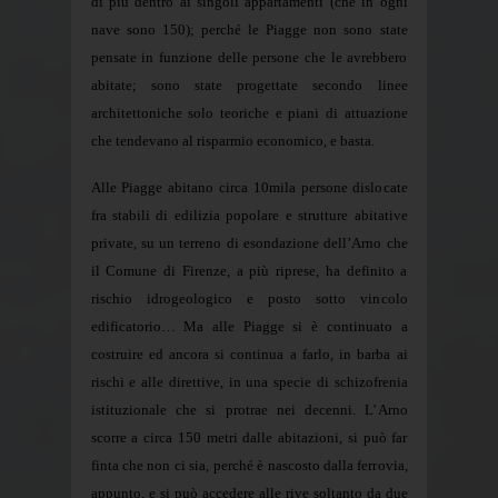
di più dentro ai singoli appartamenti (che in ogni
nave sono 150); perché le Piagge non sono state
pensate in funzione delle persone che le avrebbero
abitate; sono state progettate secondo linee
architettoniche solo teoriche e piani di attuazione
che tendevano al risparmio economico, e basta.
Alle Piagge abitano circa 10mila persone dislocate
fra stabili di edilizia popolare e strutture abitative
private, su un terreno di esondazione dell’Arno che
il Comune di Firenze, a più riprese, ha definito a
rischio idrogeologico e posto sotto vincolo
edificatorio… Ma alle Piagge si è continuato a
costruire ed ancora si continua a farlo, in barba ai
rischi e alle direttive, in una specie di schizofrenia
istituzionale che si protrae nei decenni. L’Arno
scorre a circa 150 metri dalle abitazioni, si può far
finta che non ci sia, perché è nascosto dalla ferrovia,
appunto, e si può accedere alle rive soltanto da due