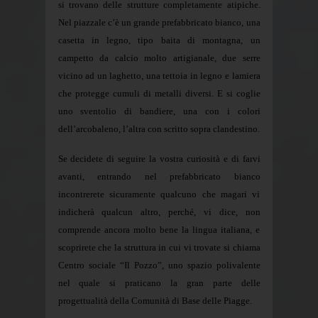
si trovano delle strutture completamente atipiche.
Nel piazzale c’è un grande prefabbricato bianco, una
casetta in legno, tipo baita di montagna, un
campetto da calcio molto artigianale, due serre
vicino ad un laghetto, una tettoia in legno e lamiera
che protegge cumuli di metalli diversi. E si coglie
uno sventolio di bandiere, una con i colori
dell’arcobaleno, l’altra con scritto sopra clandestino.
Se decidete di seguire la vostra curiosità e di farvi
avanti, entrando nel prefabbricato bianco
incontrerete sicuramente qualcuno che magari vi
indicherà qualcun altro, perché, vi dice, non
comprende ancora molto bene la lingua italiana, e
scoprirete che la struttura in cui vi trovate si chiama
Centro sociale “Il Pozzo”, uno spazio polivalente
nel quale si praticano la gran parte delle
progettualità della Comunità di Base delle Piagge.