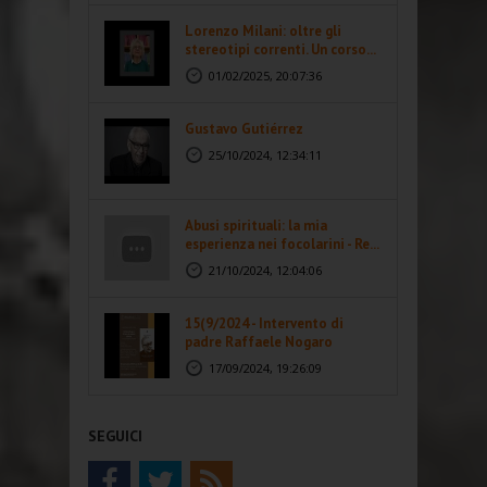
Lorenzo Milani: oltre gli
stereotipi correnti. Un corso...
01/02/2025, 20:07:36
Gustavo Gutiérrez
25/10/2024, 12:34:11
Abusi spirituali: la mia
esperienza nei focolarini - Re...
21/10/2024, 12:04:06
15(9/2024 - Intervento di
padre Raffaele Nogaro
17/09/2024, 19:26:09
SEGUICI