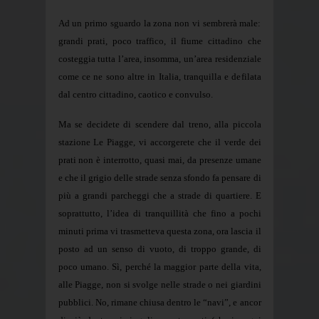
Ad un primo sguardo la zona non vi sembrerà male:
grandi prati, poco traffico, il fiume cittadino che
costeggia tutta l’area, insomma, un’area residenziale
come ce ne sono altre in Italia, tranquilla e defilata
dal centro cittadino, caotico e convulso.
Ma se decidete di scendere dal treno, alla piccola
stazione Le Piagge, vi accorgerete che il verde dei
prati non è interrotto, quasi mai, da presenze umane
e che il grigio delle strade senza sfondo fa pensare di
più a grandi parcheggi che a strade di quartiere. E
soprattutto, l’idea di tranquillità che fino a pochi
minuti prima vi trasmetteva questa zona, ora lascia il
posto ad un senso di vuoto, di troppo grande, di
poco umano. Sì, perché la maggior parte della vita,
alle Piagge, non si svolge nelle strade o nei giardini
pubblici. No, rimane chiusa dentro le “navi”, e ancor