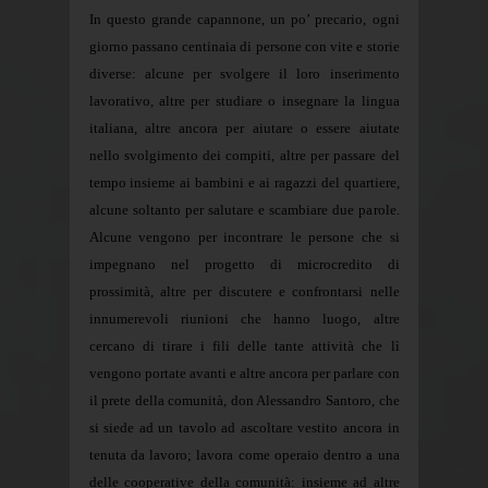
In questo grande capannone, un po’ precario, ogni
giorno passano centinaia di persone con vite e storie
diverse: alcune per svolgere il loro inserimento
lavorativo, altre per studiare o insegnare la lingua
italiana, altre ancora per aiutare o essere aiutate
nello svolgimento dei compiti, altre per passare del
tempo insieme ai bambini e ai ragazzi del quartiere,
alcune soltanto per salutare e scambiare due parole.
Alcune vengono per incontrare le persone che si
impegnano nel progetto di microcredito di
prossimità, altre per discutere e confrontarsi nelle
innumerevoli riunioni che hanno luogo, altre
cercano di tirare i fili delle tante attività che lì
vengono portate avanti e altre ancora per parlare con
il prete della comunità, don Alessandro Santoro, che
si siede ad un tavolo ad ascoltare vestito ancora in
tenuta da lavoro; lavora come operaio dentro a una
delle cooperative della comunità: insieme ad altre