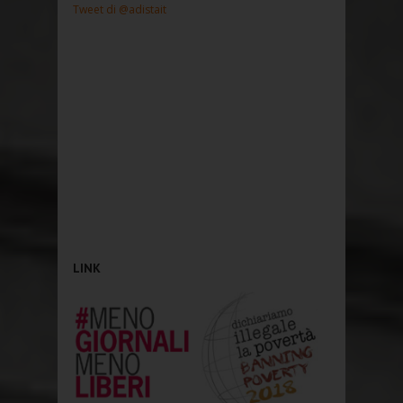
Tweet di @adistait
LINK