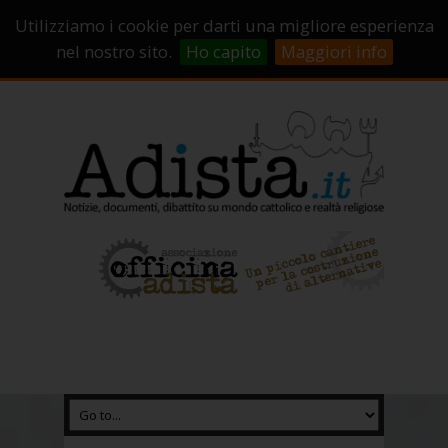
Sostienici!
Carrello
Login
Utilizziamo i cookie per darti una migliore esperienza
Abbonamenti
Contatti
Campagne di crowdfunding
nel nostro sito.
Ho capito
Maggiori info
Chi Siamo