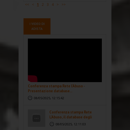
<<
<
1
2
3
4
>
>>
I VIDEO DI
ADISTA
Conferenza stampa Rete l'Abuso -
Presentazione database...
08/05/2025, 12:15:42
Conferenza stampa Rete
L'Abuso, il database degli
abusi...
08/05/2025, 12:11:03