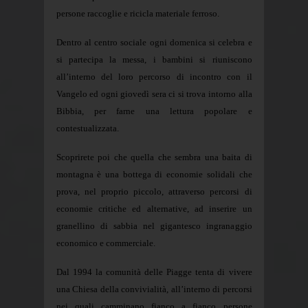
persone raccoglie e ricicla materiale ferroso.
Dentro al centro sociale ogni domenica si celebra e
si partecipa la messa, i bambini si riuniscono
all’interno del loro percorso di incontro con il
Vangelo ed ogni giovedì sera ci si trova intorno alla
Bibbia, per farne una lettura popolare e
contestualizzata.
Scoprirete poi che quella che sembra una baita di
montagna è una bottega di economie solidali che
prova, nel proprio piccolo, attraverso percorsi di
economie critiche ed alternative, ad inserire un
granellino di sabbia nel gigantesco ingranaggio
economico e commerciale.
Dal 1994 la comunità delle Piagge tenta di vivere
una Chiesa della convivialità, all’interno di percorsi
nei quali camminano fianco a fianco persone