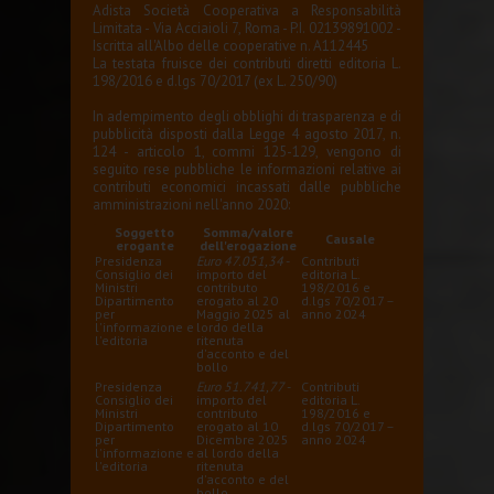
Adista Società Cooperativa a Responsabilità
Limitata - Via Acciaioli 7, Roma - P.I. 02139891002 -
Iscritta all'Albo delle cooperative n. A112445
La testata fruisce dei contributi diretti editoria L.
198/2016 e d.lgs 70/2017 (ex L. 250/90)
In adempimento degli obblighi di trasparenza e di
pubblicità disposti dalla Legge 4 agosto 2017, n.
124 - articolo 1, commi 125-129, vengono di
seguito rese pubbliche le informazioni relative ai
contributi economici incassati dalle pubbliche
amministrazioni nell'anno 2020:
Soggetto
Somma/valore
Causale
erogante
dell'erogazione
Presidenza
Euro 47.051,34
-
Contributi
Consiglio dei
importo del
editoria L.
Ministri
contributo
198/2016 e
Dipartimento
erogato al 20
d.lgs 70/2017 –
per
Maggio 2025 al
anno 2024
l'informazione e
lordo della
l'editoria
ritenuta
d'acconto e del
bollo
Presidenza
Euro 51.741,77
-
Contributi
Consiglio dei
importo del
editoria L.
Ministri
contributo
198/2016 e
Dipartimento
erogato al 10
d.lgs 70/2017 –
per
Dicembre 2025
anno 2024
l'informazione e
al lordo della
l'editoria
ritenuta
d'acconto e del
bollo