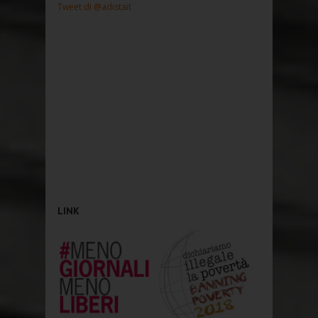
Tweet di @adistait
LINK