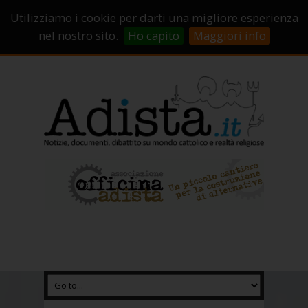
Sostienici!
Carrello
Login
Utilizziamo i cookie per darti una migliore esperienza
Abbonamenti
Contatti
Campagne di crowdfunding
nel nostro sito.
Ho capito
Maggiori info
Chi Siamo