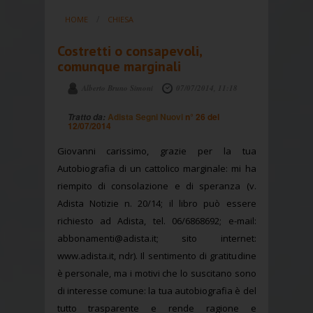
HOME
CHIESA
Costretti o consapevoli,
comunque marginali
Alberto Bruno Simoni
07/07/2014, 11:18
Adista Segni Nuovi
n° 26 del
Tratto da:
12/07/2014
Giovanni carissimo, grazie per la tua
Autobiografia di un cattolico marginale: mi ha
riempito di consolazione e di speranza (v.
Adista Notizie n. 20/14; il libro può essere
richiesto ad Adista, tel. 06/6868692; e-mail:
abbonamenti@adista.it; sito internet:
www.adista.it, ndr). Il sentimento di gratitudine
è personale, ma i motivi che lo suscitano sono
di interesse comune: la tua autobiografia è del
tutto trasparente e rende ragione e