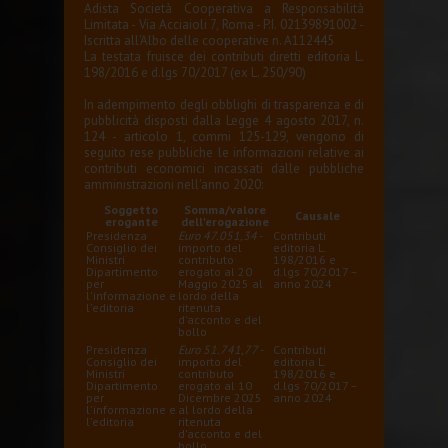
Adista Società Cooperativa a Responsabilità
Limitata - Via Acciaioli 7, Roma - P.I. 02139891002 -
Iscritta all'Albo delle cooperative n. A112445
La testata fruisce dei contributi diretti editoria L.
198/2016 e d.lgs 70/2017 (ex L. 250/90)
In adempimento degli obblighi di trasparenza e di
pubblicità disposti dalla Legge 4 agosto 2017, n.
124 - articolo 1, commi 125-129, vengono di
seguito rese pubbliche le informazioni relative ai
contributi economici incassati dalle pubbliche
amministrazioni nell'anno 2020:
Soggetto
Somma/valore
Causale
erogante
dell'erogazione
Presidenza
Euro 47.051,34
-
Contributi
Consiglio dei
importo del
editoria L.
Ministri
contributo
198/2016 e
Dipartimento
erogato al 20
d.lgs 70/2017 –
per
Maggio 2025 al
anno 2024
l'informazione e
lordo della
l'editoria
ritenuta
d'acconto e del
bollo
Presidenza
Euro 51.741,77
-
Contributi
Consiglio dei
importo del
editoria L.
Ministri
contributo
198/2016 e
Dipartimento
erogato al 10
d.lgs 70/2017 –
per
Dicembre 2025
anno 2024
l'informazione e
al lordo della
l'editoria
ritenuta
d'acconto e del
bollo