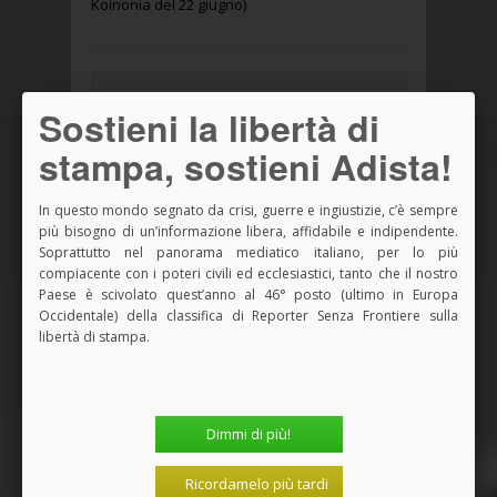
Koinonia del 22 giugno)
Adista rende disponibile per tutti i
Sostieni la libertà di
suoi lettori l'articolo del sito che
hai appena letto.
stampa, sostieni Adista!
Adista è una piccola coop. di giornalisti
che dal 1967 vive solo del sostegno di
In questo mondo segnato da crisi, guerre e ingiustizie, c’è sempre
chi la legge e ne apprezza la libertà da
più bisogno di un’informazione libera, affidabile e indipendente.
Soprattutto nel panorama mediatico italiano, per lo più
ogni potere - ecclesiastico, politico o
compiacente con i poteri civili ed ecclesiastici, tanto che il nostro
economico-finanziario - e l'autonomia
Paese è scivolato quest’anno al 46° posto (ultimo in Europa
informativa.
Occidentale) della classifica di Reporter Senza Frontiere sulla
libertà di stampa.
Un contributo, anche solo di un euro,
può aiutare a mantenere viva questa
originale e pressoché unica finestra di
informazione, dialogo, democrazia,
Dimmi di più!
partecipazione.
Puoi pagare con paypal o carta di
Ricordamelo più tardi