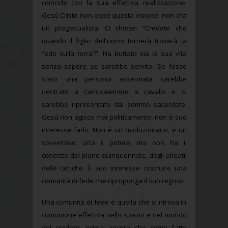
coincide con la sua effettiva realizzazione.
Gesù Cristo non ebbe questa visione: non era
un progettualista. Ci chiese: “Credete che
quando il figlio dell'uomo tornerà troverà la
fede sulla terra?”. Ha buttato via la sua vita
senza sapere se sarebbe servito. Se fosse
stato una persona assennata sarebbe
rientrato a Gerusalemme a cavallo e si
sarebbe ripresentato dal sommo sacerdote.
Gesù non agisce mai politicamente, non è suo
interesse farlo. Non è un rivoluzionario, è un
sovversivo: urta il potere, ma non ha il
concetto del piano quinquennale, degli alleati,
delle tattiche. È suo interesse costruire una
comunità di fede che riproponga il suo regno».
Una comunità di fede è quella che si ritrova in
comunione effettiva nello spazio e nel mondo
del credere, prima ancora che come fatto