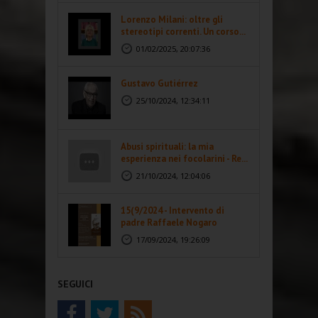
Lorenzo Milani: oltre gli
stereotipi correnti. Un corso...
01/02/2025, 20:07:36
Gustavo Gutiérrez
25/10/2024, 12:34:11
Abusi spirituali: la mia
esperienza nei focolarini - Re...
21/10/2024, 12:04:06
15(9/2024 - Intervento di
padre Raffaele Nogaro
17/09/2024, 19:26:09
SEGUICI