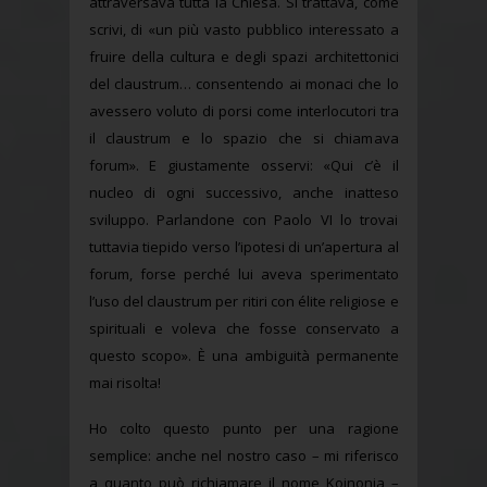
attraversava tutta la Chiesa. Si trattava, come
scrivi, di «un più vasto pubblico interessato a
fruire della cultura e degli spazi architettonici
del claustrum… consentendo ai monaci che lo
avessero voluto di porsi come interlocutori tra
il claustrum e lo spazio che si chiamava
forum». E giustamente osservi: «Qui c’è il
nucleo di ogni successivo, anche inatteso
sviluppo. Parlandone con Paolo VI lo trovai
tuttavia tiepido verso l’ipotesi di un’apertura al
forum, forse perché lui aveva sperimentato
l’uso del claustrum per ritiri con élite religiose e
spirituali e voleva che fosse conservato a
questo scopo». È una ambiguità permanente
mai risolta!
Ho colto questo punto per una ragione
semplice: anche nel nostro caso – mi riferisco
a quanto può richiamare il nome Koinonia –