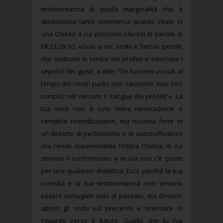
testimonianza di quella marginalità che è
dimensione tanto sommersa quanto vitale in
una Chiesa a cui possono riferirsi le parole di
Mt 23,29-30: «Guai a voi, scribi e farisei ipocriti,
che costruite le tombe dei profeti e adornate i
sepolcri dei giusti, e dite: “Se fossimo vissuti al
tempo dei nostri padri, non saremmo stati loro
complici nel versare il sangue dei profeti”». La
tua voce non è solo mera rievocazione o
semplice rivendicazione, ma risuona forte in
un deserto di perbenismo e di autosufficienza
che rende impermeabile l’intera Chiesa, in cui
domina il conformismo e in cui non c’è posto
per una qualsiasi dialettica. Ecco perché la tua
vicenda e la tua testimonianza non devono
essere coniugate solo al passato, ma devono
aprirci gli occhi sul presente e orientare lo
sguardo verso il futuro. Quello che tu hai