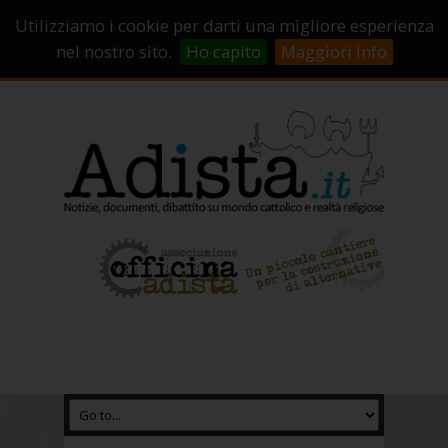
Sostienici!
Carrello
Login
Utilizziamo i cookie per darti una migliore esperienza
Abbonamenti
Contatti
Campagne di crowdfunding
nel nostro sito.
Ho capito
Maggiori info
Chi Siamo