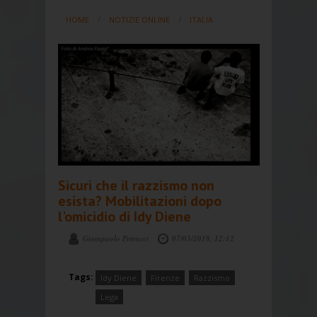
HOME
NOTIZIE ONLINE
ITALIA
Sicuri che il razzismo non
esista? Mobilitazioni dopo
l'omicidio di Idy Diene
Giampaolo Petrucci
07/03/2018, 12:12
Tags:
Idy Diene
Firenze
Razzismo
Lega