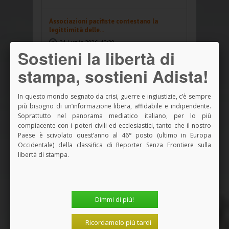
Associazioni pacifiste contestano la
legittimità delle...
31 Luglio 2026, 12:20
Sostieni la libertà di
Da Filippo Marinetti a Nathalie Tocci
stampa, sostieni Adista!
31 Luglio 2026, 11:36
In questo mondo segnato da crisi, guerre e ingiustizie, c’è sempre
C'è anche l'estrattivismo sanitario. Un
più bisogno di un’informazione libera, affidabile e indipendente.
articolo della...
Soprattutto nel panorama mediatico italiano, per lo più
compiacente con i poteri civili ed ecclesiastici, tanto che il nostro
29 Luglio 2026, 18:05
Paese è scivolato quest’anno al 46° posto (ultimo in Europa
Occidentale) della classifica di Reporter Senza Frontiere sulla
Elezioni presidenziali in Brasile: Lula o
libertà di stampa.
Flavio Bolson...
28 Luglio 2026, 18:16
L'umanità sul crinale dell'autodistruzione:
Dimmi di più!
appello al...
28 Luglio 2026, 10:34
Ricordamelo più tardi