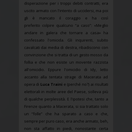
disperazione per i troppi debiti contratti, era
uscito armato con l'intento di uccidersi, ma poi
gli è mancato il coraggio e ha così
preferito colpire qualcuno “a caso”: «Meglio
andare in galera che tornare a casa» ha
confessato l'omicida. Gli inquirenti, subito
cavalcati dai media di destra, ribadiscono con
convinzione che si tratta di un gesto mosso da
follia e che non esiste un movente razzista
all'omicidio. Eppure l'omicidio di Idy, letto
accanto alla tentata strage di Macerata ad
opera di
Luca Traini
e (perché no?) ai risultati
elettorali in molte aree del Paese, solleva più
di qualche perplessità. E l'ipotesi che, tanto a
Firenze quanto a Macerata, si sia trattato solo
un “folle” che ha sparato a caso e che,
sempre per puro caso, era anche armato, beh,
non sta affatto in piedi, nonostante certa