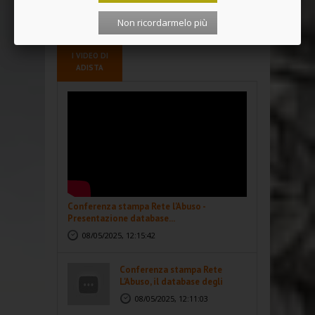
<<
<
1
2
3
4
>
>>
Non ricordarmelo più
I VIDEO DI
ADISTA
Conferenza stampa Rete l'Abuso -
Presentazione database...
08/05/2025, 12:15:42
Conferenza stampa Rete
L'Abuso, il database degli
abusi...
08/05/2025, 12:11:03