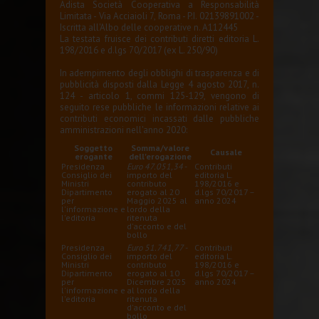
Adista Società Cooperativa a Responsabilità
Limitata - Via Acciaioli 7, Roma - P.I. 02139891002 -
Iscritta all'Albo delle cooperative n. A112445
La testata fruisce dei contributi diretti editoria L.
198/2016 e d.lgs 70/2017 (ex L. 250/90)
In adempimento degli obblighi di trasparenza e di
pubblicità disposti dalla Legge 4 agosto 2017, n.
124 - articolo 1, commi 125-129, vengono di
seguito rese pubbliche le informazioni relative ai
contributi economici incassati dalle pubbliche
amministrazioni nell'anno 2020:
Soggetto
Somma/valore
Causale
erogante
dell'erogazione
Presidenza
Euro 47.051,34
-
Contributi
Consiglio dei
importo del
editoria L.
Ministri
contributo
198/2016 e
Dipartimento
erogato al 20
d.lgs 70/2017 –
per
Maggio 2025 al
anno 2024
l'informazione e
lordo della
l'editoria
ritenuta
d'acconto e del
bollo
Presidenza
Euro 51.741,77
-
Contributi
Consiglio dei
importo del
editoria L.
Ministri
contributo
198/2016 e
Dipartimento
erogato al 10
d.lgs 70/2017 –
per
Dicembre 2025
anno 2024
l'informazione e
al lordo della
l'editoria
ritenuta
d'acconto e del
bollo