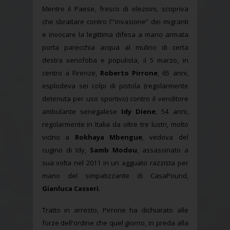
Mentre il Paese, fresco di elezioni, scopriva
che sbraitare contro l'“invasione” dei migranti
e invocare la legittima difesa a mano armata
porta parecchia acqua al mulino di certa
destra xenofoba e populista, il 5 marzo, in
centro a Firenze,
Roberto Pirrone
, 65 anni,
esplodeva sei colpi di pistola (regolarmente
detenuta per uso sportivo) contro il venditore
ambulante senegalese
Idy Diene
, 54 anni,
regolarmente in Italia da oltre tre lustri, molto
vicino a
Rokhaya Mbengue
, vedova del
cugino di Idy,
Samb Modou
, assassinato a
sua volta nel 2011 in un agguato razzista per
mano del simpatizzante di CasaPound,
Gianluca Casseri
.
Tratto in arresto, Pirrone ha dichiarato alle
forze dell'ordine che quel giorno, in preda alla