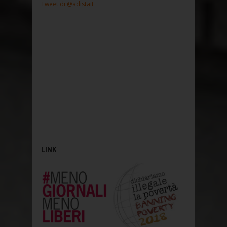
Tweet di @adistait
LINK