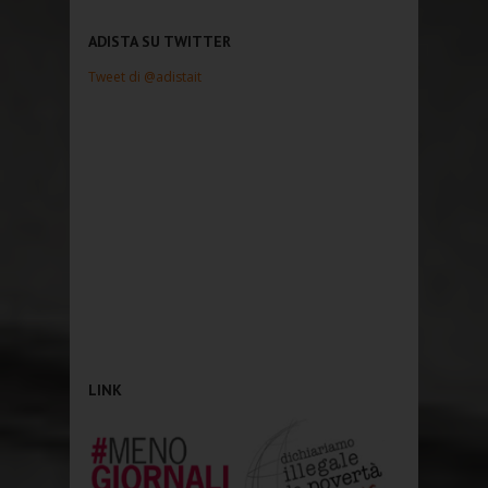
ADISTA SU TWITTER
Tweet di @adistait
LINK