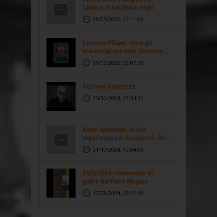
L'Abuso, il database degli
abusi...
08/05/2025, 12:11:03
Lorenzo Milani: oltre gli
stereotipi correnti. Un corso...
01/02/2025, 20:07:36
Gustavo Gutiérrez
25/10/2024, 12:34:11
Abusi spirituali: la mia
esperienza nei focolarini - Re...
21/10/2024, 12:04:06
15(9/2024 - Intervento di
padre Raffaele Nogaro
17/09/2024, 19:26:09