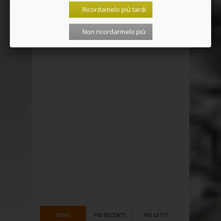
Ricordamelo più tardi
Non ricordarmelo più
NEWS
PIÙ RECENTI
PIÙ LETTI