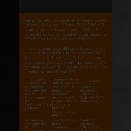
Adista Società Cooperativa a Responsabilità
Limitata - Via Acciaioli 7, Roma - P.I. 02139891002 -
Iscritta all'Albo delle cooperative n. A112445
La testata fruisce dei contributi diretti editoria L.
198/2016 e d.lgs 70/2017 (ex L. 250/90)
In adempimento degli obblighi di trasparenza e di
pubblicità disposti dalla Legge 4 agosto 2017, n.
124 - articolo 1, commi 125-129, vengono di
seguito rese pubbliche le informazioni relative ai
contributi economici incassati dalle pubbliche
amministrazioni nell'anno 2020:
Soggetto
Somma/valore
Causale
erogante
dell'erogazione
Presidenza
Euro 47.051,34
-
Contributi
Consiglio dei
importo del
editoria L.
Ministri
contributo
198/2016 e
Dipartimento
erogato al 20
d.lgs 70/2017 –
per
Maggio 2025 al
anno 2024
l'informazione e
lordo della
l'editoria
ritenuta
d'acconto e del
bollo
Presidenza
Euro 51.741,77
-
Contributi
Consiglio dei
importo del
editoria L.
Ministri
contributo
198/2016 e
Dipartimento
erogato al 10
d.lgs 70/2017 –