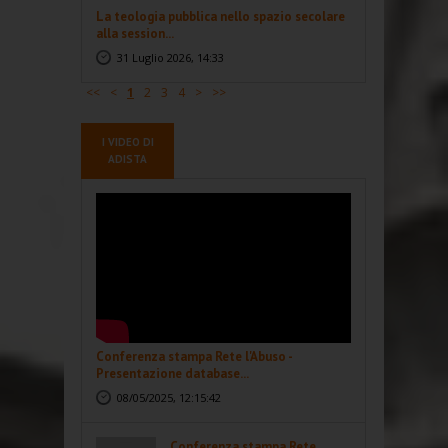
La teologia pubblica nello spazio secolare
alla session...
31 Luglio 2026, 14:33
<<
<
1
2
3
4
>
>>
I VIDEO DI
ADISTA
Conferenza stampa Rete l'Abuso -
Presentazione database...
08/05/2025, 12:15:42
Conferenza stampa Rete