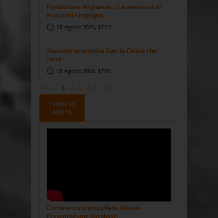
Fondazione Migrantes: «La memoroa di
Marcinelle impegna...
08 Agosto 2026, 17:17
Sessione ecumenica Sae: la Chiesa che
verrà
08 Agosto 2026, 17:03
<<
<
1
2
3
4
>
>>
I VIDEO DI
ADISTA
Conferenza stampa Rete l'Abuso -
Presentazione database...