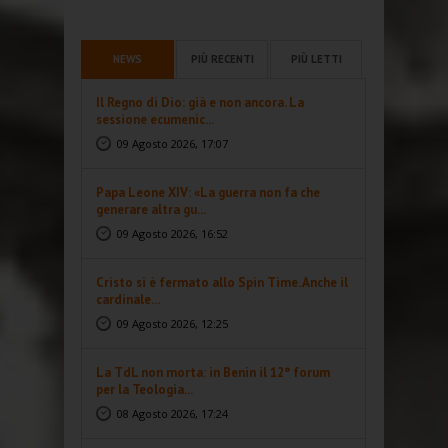
NEWS
PIÙ RECENTI
PIÙ LETTI
Il Regno di Dio: già e non ancora. La
sessione ecumenic...
09 Agosto 2026, 17:07
Papa Leone XIV: «La guerra non fa che
generare altra gu...
09 Agosto 2026, 16:52
Cristo si è fermato allo Spin Time. Anche il
cardinale...
09 Agosto 2026, 12:25
La TdL non morta: in Benin il 12° forum
per la Teologia...
08 Agosto 2026, 17:24