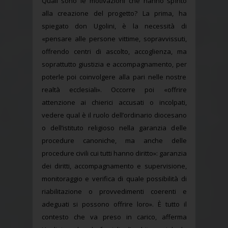
Quali sono le motivazioni che hanno spinto
alla creazione del progetto? La prima, ha
spiegato don Ugolini, è la necessità di
«pensare alle persone vittime, sopravvissuti,
offrendo centri di ascolto, accoglienza, ma
soprattutto giustizia e accompagnamento, per
poterle poi coinvolgere alla pari nelle nostre
realtà ecclesiali». Occorre poi «offrire
attenzione ai chierici accusati o incolpati,
vedere qual è il ruolo dell’ordinario diocesano
o dell’istituto religioso nella garanzia delle
procedure canoniche, ma anche delle
procedure civili cui tutti hanno diritto»: garanzia
dei diritti, accompagnamento e supervisione,
monitoraggio e verifica di quale possibilità di
riabilitazione o provvedimenti coerenti e
adeguati si possono offrire loro». È tutto il
contesto che va preso in carico, afferma