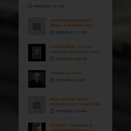
08/05/2025, 12:15:42
Conferenza stampa Rete
L'Abuso, il database degli
abusi...
08/05/2025, 12:11:03
Lorenzo Milani: oltre gli
stereotipi correnti. Un corso...
01/02/2025, 20:07:36
Gustavo Gutiérrez
25/10/2024, 12:34:11
Abusi spirituali: la mia
esperienza nei focolarini - Re...
21/10/2024, 12:04:06
15(9/2024 - Intervento di
padre Raffaele Nogaro