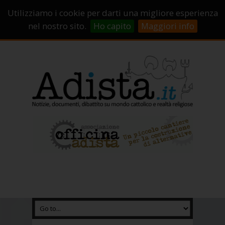
Sostienici!
Carrello
Login
Utilizziamo i cookie per darti una migliore esperienza
Abbonamenti
Contatti
Campagne di crowdfunding
nel nostro sito.
Ho capito
Maggiori info
Chi Siamo