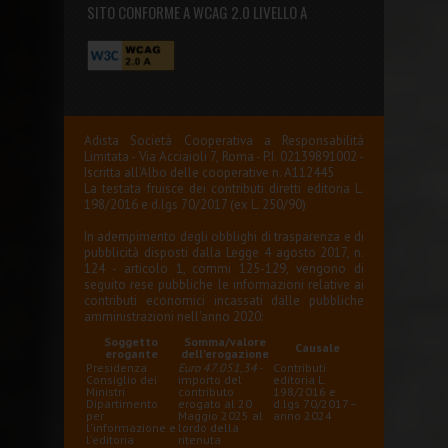
SITO CONFORME A WCAG 2.0 LIVELLO A
Adista Società Cooperativa a Responsabilità
Limitata - Via Acciaioli 7, Roma - P.I. 02139891002 -
Iscritta all'Albo delle cooperative n. A112445
La testata fruisce dei contributi diretti editoria L.
198/2016 e d.lgs 70/2017 (ex L. 250/90)
In adempimento degli obblighi di trasparenza e di
pubblicità disposti dalla Legge 4 agosto 2017, n.
124 - articolo 1, commi 125-129, vengono di
seguito rese pubbliche le informazioni relative ai
contributi economici incassati dalle pubbliche
amministrazioni nell'anno 2020:
Soggetto
Somma/valore
Causale
erogante
dell'erogazione
Presidenza
Euro 47.051,34
-
Contributi
Consiglio dei
importo del
editoria L.
Ministri
contributo
198/2016 e
Dipartimento
erogato al 20
d.lgs 70/2017 –
per
Maggio 2025 al
anno 2024
l'informazione e
lordo della
l'editoria
ritenuta