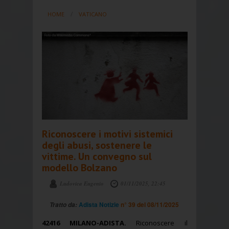
HOME
VATICANO
Riconoscere i motivi sistemici
degli abusi, sostenere le
vittime. Un convegno sul
modello Bolzano
Ludovica Eugenio
01/11/2025, 22:45
Adista Notizie
n° 39 del 08/11/2025
Tratto da:
42416 MILANO-ADISTA.
Riconoscere il