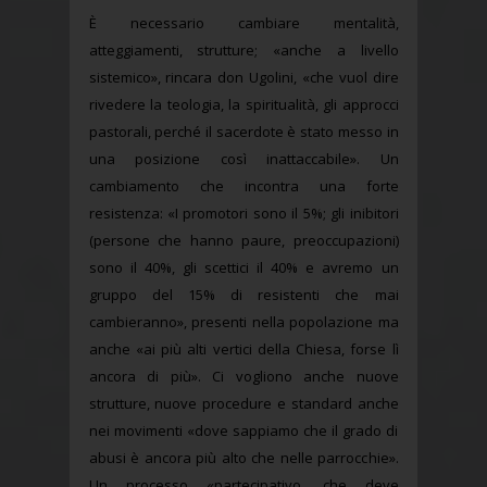
È necessario cambiare mentalità,
atteggiamenti, strutture; «anche a livello
sistemico», rincara don Ugolini, «che vuol dire
rivedere la teologia, la spiritualità, gli approcci
pastorali, perché il sacerdote è stato messo in
una posizione così inattaccabile». Un
cambiamento che incontra una forte
resistenza: «I promotori sono il 5%; gli inibitori
(persone che hanno paure, preoccupazioni)
sono il 40%, gli scettici il 40% e avremo un
gruppo del 15% di resistenti che mai
cambieranno», presenti nella popolazione ma
anche «ai più alti vertici della Chiesa, forse lì
ancora di più». Ci vogliono anche nuove
strutture, nuove procedure e standard anche
nei movimenti «dove sappiamo che il grado di
abusi è ancora più alto che nelle parrocchie».
Un processo «partecipativo, che deve