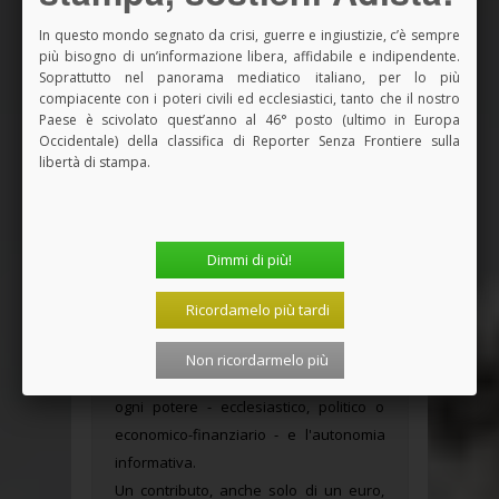
riguarda i risarcimenti la diocesi «paga la
In questo mondo segnato da crisi, guerre e ingiustizie, c’è sempre
terapia alle vittime che ne hanno bisogno con
più bisogno di un’informazione libera, affidabile e indipendente.
un monte ore di 100 ore.
Soprattutto nel panorama mediatico italiano, per lo più
compiacente con i poteri civili ed ecclesiastici, tanto che il nostro
Paese è scivolato quest’anno al 46° posto (ultimo in Europa
*Foto presa da Wikiemdia Commons,
Occidentale) della classifica di Reporter Senza Frontiere sulla
immagine originale e licenza
libertà di stampa.
Adista rende disponibile per tutti i
Dimmi di più!
suoi lettori l'articolo del sito che
hai appena letto.
Ricordamelo più tardi
Adista è una piccola coop. di giornalisti
che dal 1967 vive solo del sostegno di
Non ricordarmelo più
chi la legge e ne apprezza la libertà da
ogni potere - ecclesiastico, politico o
economico-finanziario - e l'autonomia
informativa.
Un contributo, anche solo di un euro,