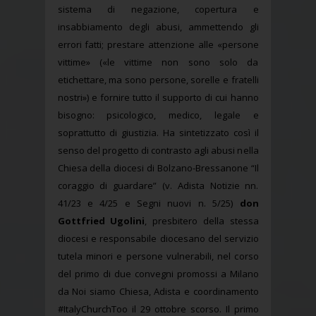
sistema di negazione, copertura e
insabbiamento degli abusi, ammettendo gli
errori fatti; prestare attenzione alle «persone
vittime» («le vittime non sono solo da
etichettare, ma sono persone, sorelle e fratelli
nostri») e fornire tutto il supporto di cui hanno
bisogno: psicologico, medico, legale e
soprattutto di giustizia. Ha sintetizzato così il
senso del progetto di contrasto agli abusi nella
Chiesa della diocesi di Bolzano-Bressanone “Il
coraggio di guardare” (v. Adista Notizie nn.
41/23 e 4/25 e Segni nuovi n. 5/25)
don
Gottfried Ugolini
, presbitero della stessa
diocesi e responsabile diocesano del servizio
tutela minori e persone vulnerabili, nel corso
del primo di due convegni promossi a Milano
da Noi siamo Chiesa, Adista e coordinamento
#ItalyChurchToo il 29 ottobre scorso. Il primo