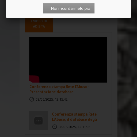
<<
<
1
2
3
4
>
>>
Non ricordarmelo più
I VIDEO DI
ADISTA
Conferenza stampa Rete l'Abuso -
Presentazione database...
08/05/2025, 12:15:42
Conferenza stampa Rete
L'Abuso, il database degli
abusi...
08/05/2025, 12:11:03