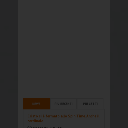
NEWS
PIÙ RECENTI
PIÙ LETTI
Cristo si è fermato allo Spin Time. Anche il
cardinale...
09 Agosto 2026, 12:25