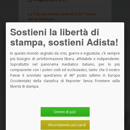
La TdL non morta: in Benin il 12° forum
per la Teologia...
08 Agosto 2026, 17:24
Sostieni la libertà di
stampa, sostieni Adista!
Per il verso giusto. Smisura
04 Agosto 2026, 12:29
In questo mondo segnato da crisi, guerre e ingiustizie, c’è sempre
più bisogno di un’informazione libera, affidabile e indipendente.
Sessione ecumenica Sae: un’immagine che
Soprattutto nel panorama mediatico italiano, per lo più
non si compra
compiacente con i poteri civili ed ecclesiastici, tanto che il nostro
03 Agosto 2026, 14:43
Paese è scivolato quest’anno al 46° posto (ultimo in Europa
Occidentale) della classifica di Reporter Senza Frontiere sulla
libertà di stampa.
Sessione ecumenica Sae: abitare la
secolarizzazione
02 Agosto 2026, 14:40
Dimmi di più!
Sessione ecumenica Sae: Bari 2026, un
evento ecumenico
Ricordamelo più tardi
01 Agosto 2026, 14:36