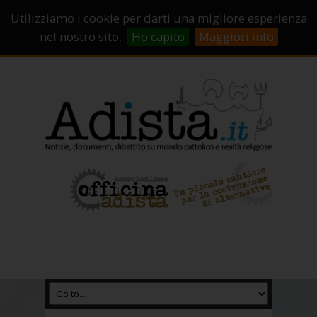
Sostienici!
Carrello
Login
Utilizziamo i cookie per darti una migliore esperienza
Abbonamenti
Contatti
Campagne di crowdfunding
nel nostro sito.
Ho capito
Maggiori info
Chi Siamo