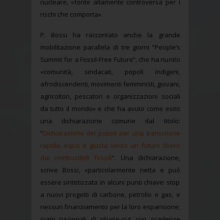
nucleare, «fonte altamente controversa per i
rischi che comporta».
P. Bossi ha raccontato anche la grande
mobilitazione parallela di tre giorni “People’s
Summit for a Fossil-Free Future”, che ha riunito
«comunità, sindacati, popoli indigeni,
afrodiscendenti, movimenti femministi, giovani,
agricoltori, pescatori e organizzazioni sociali
da tutto il mondo» e che ha avuto come esito
una dichiarazione comune dal titolo:
“
Dichiarazione dei popoli per una transizione
rapida, equa e giusta verso un futuro libero
dai combustibili fossili
”. Una dichiarazione,
scrive Bossi, «particolarmente netta e può
essere sintetizzata in alcuni punti chiave: stop
a nuovi progetti di carbone, petrolio e gas, e
nessun finanziamento per la loro espansione;
piani nazionali di phase-out con scadenze