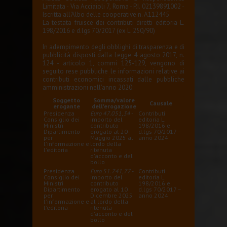
Limitata - Via Acciaioli 7, Roma - P.I. 02139891002 -
Iscritta all'Albo delle cooperative n. A112445
La testata fruisce dei contributi diretti editoria L.
198/2016 e d.lgs 70/2017 (ex L. 250/90)
In adempimento degli obblighi di trasparenza e di
pubblicità disposti dalla Legge 4 agosto 2017, n.
124 - articolo 1, commi 125-129, vengono di
seguito rese pubbliche le informazioni relative ai
contributi economici incassati dalle pubbliche
amministrazioni nell'anno 2020:
Soggetto
Somma/valore
Causale
erogante
dell'erogazione
Presidenza
Euro 47.051,34
-
Contributi
Consiglio dei
importo del
editoria L.
Ministri
contributo
198/2016 e
Dipartimento
erogato al 20
d.lgs 70/2017 –
per
Maggio 2025 al
anno 2024
l'informazione e
lordo della
l'editoria
ritenuta
d'acconto e del
bollo
Presidenza
Euro 51.741,77
-
Contributi
Consiglio dei
importo del
editoria L.
Ministri
contributo
198/2016 e
Dipartimento
erogato al 10
d.lgs 70/2017 –
per
Dicembre 2025
anno 2024
l'informazione e
al lordo della
l'editoria
ritenuta
d'acconto e del
bollo