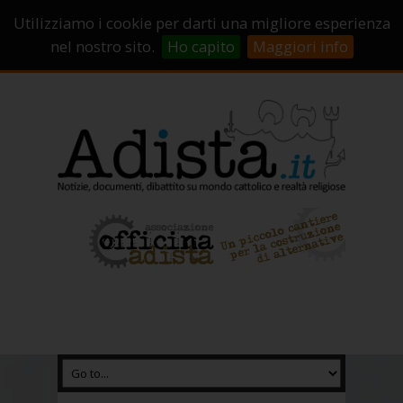
Sostienici!
Carrello
Login
Utilizziamo i cookie per darti una migliore esperienza
Abbonamenti
Contatti
Campagne di crowdfunding
nel nostro sito.
Ho capito
Maggiori info
Chi Siamo