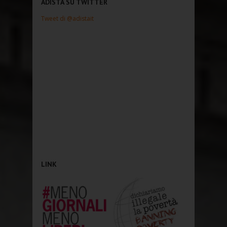
ADISTA SU TWITTER
Tweet di @adistait
LINK