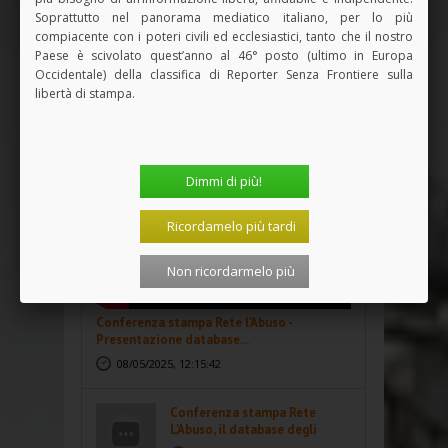
Soprattutto nel panorama mediatico italiano, per lo più
01 Agosto 2026, 14:36
compiacente con i poteri civili ed ecclesiastici, tanto che il nostro
Paese è scivolato quest’anno al 46° posto (ultimo in Europa
<<
<
1
2
3
4
>
>>
Occidentale) della classifica di Reporter Senza Frontiere sulla
libertà di stampa.
I VIDEO DI
ADISTA
Dimmi di più!
Ricordamelo più tardi
Non ricordarmelo più
Conferenza stampa Rete l'Abuso -
Presentazione database...
08/05/2025, 12:15:42
Conferenza stampa Rete
L'Abuso, il database degli
abusi...