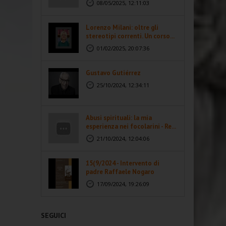
08/05/2025, 12:11:03
Lorenzo Milani: oltre gli
stereotipi correnti. Un corso...
01/02/2025, 20:07:36
Gustavo Gutiérrez
25/10/2024, 12:34:11
Abusi spirituali: la mia
esperienza nei focolarini - Re...
21/10/2024, 12:04:06
15(9/2024 - Intervento di
padre Raffaele Nogaro
17/09/2024, 19:26:09
SEGUICI