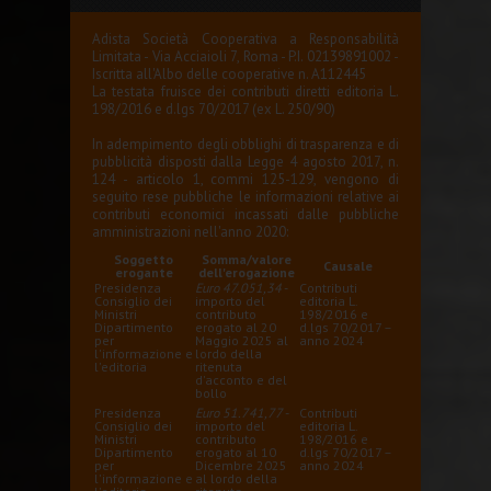
Adista Società Cooperativa a Responsabilità
Limitata - Via Acciaioli 7, Roma - P.I. 02139891002 -
Iscritta all'Albo delle cooperative n. A112445
La testata fruisce dei contributi diretti editoria L.
198/2016 e d.lgs 70/2017 (ex L. 250/90)
In adempimento degli obblighi di trasparenza e di
pubblicità disposti dalla Legge 4 agosto 2017, n.
124 - articolo 1, commi 125-129, vengono di
seguito rese pubbliche le informazioni relative ai
contributi economici incassati dalle pubbliche
amministrazioni nell'anno 2020:
Soggetto
Somma/valore
Causale
erogante
dell'erogazione
Presidenza
Euro 47.051,34
-
Contributi
Consiglio dei
importo del
editoria L.
Ministri
contributo
198/2016 e
Dipartimento
erogato al 20
d.lgs 70/2017 –
per
Maggio 2025 al
anno 2024
l'informazione e
lordo della
l'editoria
ritenuta
d'acconto e del
bollo
Presidenza
Euro 51.741,77
-
Contributi
Consiglio dei
importo del
editoria L.
Ministri
contributo
198/2016 e
Dipartimento
erogato al 10
d.lgs 70/2017 –
per
Dicembre 2025
anno 2024
l'informazione e
al lordo della