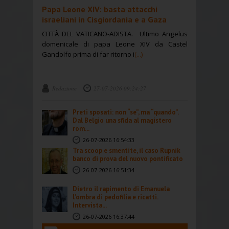
Papa Leone XIV: basta attacchi
israeliani in Cisgiordania e a Gaza
CITTÀ DEL VATICANO-ADISTA. Ultimo Angelus
domenicale di papa Leone XIV da Castel
Gandolfo prima di far ritorno i
(...)
Redazione
27-07-2026 09:24:27
Preti sposati: non “se”, ma “quando”.
Dal Belgio una sfida al magistero
rom...
26-07-2026 16:54:33
Tra scoop e smentite, il caso Rupnik
banco di prova del nuovo pontificato
26-07-2026 16:51:34
Dietro il rapimento di Emanuela
l’ombra di pedofilia e ricatti.
Intervista...
26-07-2026 16:37:44