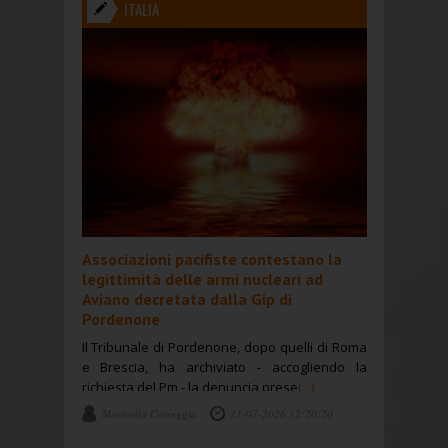
ITALIA
Associazioni pacifiste contestano la
legittimità delle armi nucleari ad
Aviano decretata dalla Gip di
Pordenone
Il Tribunale di Pordenone, dopo quelli di Roma
e Brescia, ha archiviato - accogliendo la
richiesta del Pm - la denuncia prese
(...)
Marinella Correggia
31-07-2026 12:20:20