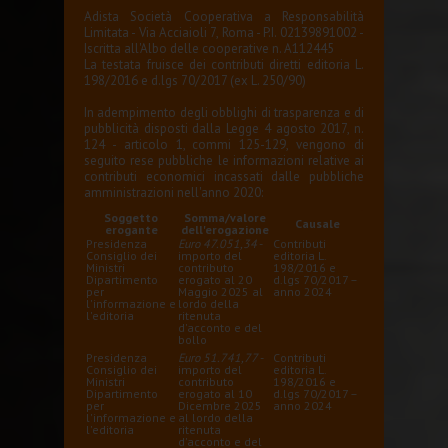
Adista Società Cooperativa a Responsabilità
Limitata - Via Acciaioli 7, Roma - P.I. 02139891002 -
Iscritta all'Albo delle cooperative n. A112445
La testata fruisce dei contributi diretti editoria L.
198/2016 e d.lgs 70/2017 (ex L. 250/90)
In adempimento degli obblighi di trasparenza e di
pubblicità disposti dalla Legge 4 agosto 2017, n.
124 - articolo 1, commi 125-129, vengono di
seguito rese pubbliche le informazioni relative ai
contributi economici incassati dalle pubbliche
amministrazioni nell'anno 2020:
Soggetto
Somma/valore
Causale
erogante
dell'erogazione
Presidenza
Euro 47.051,34
-
Contributi
Consiglio dei
importo del
editoria L.
Ministri
contributo
198/2016 e
Dipartimento
erogato al 20
d.lgs 70/2017 –
per
Maggio 2025 al
anno 2024
l'informazione e
lordo della
l'editoria
ritenuta
d'acconto e del
bollo
Presidenza
Euro 51.741,77
-
Contributi
Consiglio dei
importo del
editoria L.
Ministri
contributo
198/2016 e
Dipartimento
erogato al 10
d.lgs 70/2017 –
per
Dicembre 2025
anno 2024
l'informazione e
al lordo della
l'editoria
ritenuta
d'acconto e del