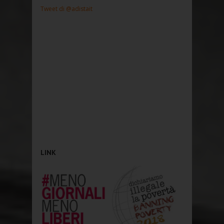
Tweet di @adistait
LINK