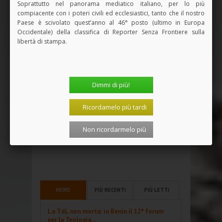
Soprattutto nel panorama mediatico italiano, per lo più
compiacente con i poteri civili ed ecclesiastici, tanto che il nostro
Paese è scivolato quest’anno al 46° posto (ultimo in Europa
Occidentale) della classifica di Reporter Senza Frontiere sulla
libertà di stampa.
Dimmi di più!
Ricordamelo più tardi
Non ricordarmelo più
NEWS
PIÙ RECENTI
PIÙ LETTI
La TdL non morta: in Benin il 12° forum
per la Teologia...