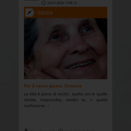
26-07-2026 17:08:12
TEOLOGIA
Per il verso giusto. Smisura
La città è piena di vecchi; quella con le spalle
strette, rimpicciolita, sembri tu, o quella
confeziona
(...)
Marco Campedelli
04-08-2026 12:29:21