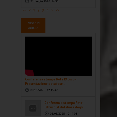
31 Luglio 2026, 14:33
<<
<
1
2
3
4
>
>>
I VIDEO DI
ADISTA
Conferenza stampa Rete l'Abuso -
Presentazione database...
08/05/2025, 12:15:42
Conferenza stampa Rete
L'Abuso, il database degli
abusi...
08/05/2025, 12:11:03