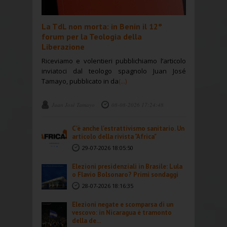
La TdL non morta: in Benin il 12°
forum per la Teologia della
Liberazione
Riceviamo e volentieri pubblichiamo l’articolo
inviatoci dal teologo spagnolo Juan José
Tamayo, pubblicato in da
(...)
Juan José Tamayo
08-08-2026 17:24:48
C'è anche l'estrattivismo sanitario. Un
articolo della rivista "Africa"
29-07-2026 18:05:50
Elezioni presidenziali in Brasile: Lula
o Flavio Bolsonaro? Primi sondaggi
28-07-2026 18:16:35
Elezioni negate e scomparsa di un
vescovo: in Nicaragua è tramonto
della de...