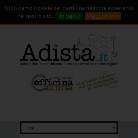
Sostienici!
Carrello
Login
Utilizziamo i cookie per darti una migliore esperienza
Abbonamenti
Contatti
Campagne di crowdfunding
nel nostro sito.
Ho capito
Maggiori info
Chi Siamo