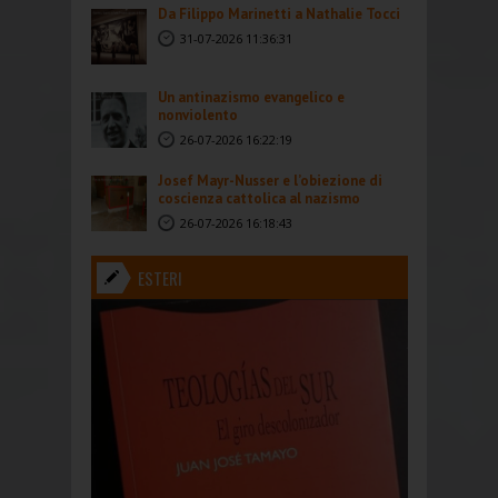
Da Filippo Marinetti a Nathalie Tocci
31-07-2026 11:36:31
Un antinazismo evangelico e
nonviolento
26-07-2026 16:22:19
Josef Mayr-Nusser e l’obiezione di
coscienza cattolica al nazismo
26-07-2026 16:18:43
ESTERI