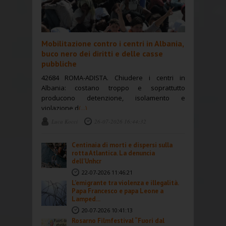
Mobilitazione contro i centri in Albania,
buco nero dei diritti e delle casse
pubbliche
42684 ROMA-ADISTA. Chiudere i centri in
Albania: costano troppo e soprattutto
producono detenzione, isolamento e
violazione d
(...)
Luca Kocci
26-07-2026 16:44:32
Centinaia di morti e dispersi sulla
rotta Atlantica. La denuncia
dell'Unhcr
22-07-2026 11:46:21
L’emigrante tra violenza e illegalità.
Papa Francesco e papa Leone a
Lamped...
20-07-2026 10:41:13
Rosarno Filmfestival “Fuori dal