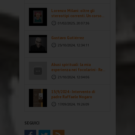
Lorenzo Milani: oltre gli
stereotipi correnti. Un corso...
01/02/2025, 20:07:36
Gustavo Gutiérrez
25/10/2024, 12:34:11
Abusi spirituali: la mia
esperienza nei focolarini - Re...
21/10/2024, 12:04:06
15(9/2024 - Intervento di
padre Raffaele Nogaro
17/09/2024, 19:26:09
SEGUICI