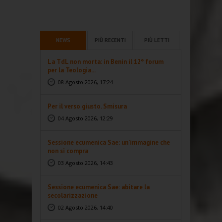
NEWS
PIÙ RECENTI
PIÙ LETTI
La TdL non morta: in Benin il 12° forum
per la Teologia...
08 Agosto 2026, 17:24
Per il verso giusto. Smisura
04 Agosto 2026, 12:29
Sessione ecumenica Sae: un’immagine che
non si compra
03 Agosto 2026, 14:43
Sessione ecumenica Sae: abitare la
secolarizzazione
02 Agosto 2026, 14:40