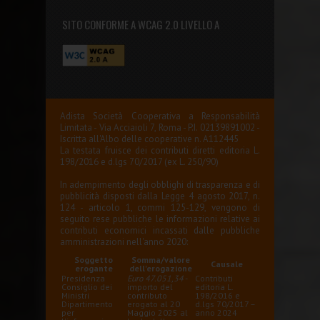
SITO CONFORME A WCAG 2.0 LIVELLO A
Adista Società Cooperativa a Responsabilità
Limitata - Via Acciaioli 7, Roma - P.I. 02139891002 -
Iscritta all'Albo delle cooperative n. A112445
La testata fruisce dei contributi diretti editoria L.
198/2016 e d.lgs 70/2017 (ex L. 250/90)
In adempimento degli obblighi di trasparenza e di
pubblicità disposti dalla Legge 4 agosto 2017, n.
124 - articolo 1, commi 125-129, vengono di
seguito rese pubbliche le informazioni relative ai
contributi economici incassati dalle pubbliche
amministrazioni nell'anno 2020:
Soggetto
Somma/valore
Causale
erogante
dell'erogazione
Presidenza
Euro 47.051,34
-
Contributi
Consiglio dei
importo del
editoria L.
Ministri
contributo
198/2016 e
Dipartimento
erogato al 20
d.lgs 70/2017 –
per
Maggio 2025 al
anno 2024