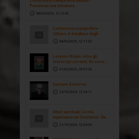
Conferenza stampa Rete l'Abuso -
Presentazione database...
08/05/2025, 12:15:42
Conferenza stampa Rete
L'Abuso, il database degli
abusi...
08/05/2025, 12:11:03
Lorenzo Milani: oltre gli
stereotipi correnti. Un corso...
01/02/2025, 20:07:36
Gustavo Gutiérrez
25/10/2024, 12:34:11
Abusi spirituali: la mia
esperienza nei focolarini - Re...
21/10/2024, 12:04:06