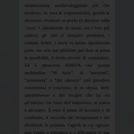
strutturazione medievaleggiante più che
moderna. In essa le responsabilità, quindi le
decisioni, ricadono su pochi (il discorso sulla
‘casta’ è attualmente di moda, ma è ben più
antico), gli altri (i semplici presbiteri, i
comuni fedeli, i laici) vi fanno egualmente
parte, ma solo per ubbidire, per dare ai primi
la possibilità, il diritto-dovere di comandare.
Ed è attraverso ADISTA che questa
moltitudine “di base”, di “anonimi”,
“sommersa” o “del silenzio” può prendere
conoscenza e coscienza di se stessa, delle
appartenenze e dei recapiti che ha sia
all’interno che fuori dell’istituzione, in patria
e all’estero. È essa il punto di incontro e di
confronto, il raccordo dei benpensanti e dei
dissidenti, la palestra, l’agorà in cui ognuno
può venire a difendere e a diffondere le sue