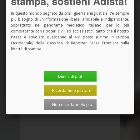
stampa, sostieni Adista!
Un contributo, anche solo di un euro,
può aiutare a mantenere viva questa
In questo mondo segnato da crisi, guerre e ingiustizie, c’è sempre
più bisogno di un’informazione libera, affidabile e indipendente.
originale e pressoché unica finestra di
Soprattutto nel panorama mediatico italiano, per lo più
informazione, dialogo, democrazia,
compiacente con i poteri civili ed ecclesiastici, tanto che il nostro
partecipazione.
Paese è scivolato quest’anno al 46° posto (ultimo in Europa
Occidentale) della classifica di Reporter Senza Frontiere sulla
Puoi pagare con paypal o carta di
libertà di stampa.
credito, in modo rapido e facilissimo.
Basta cliccare qui!
Dimmi di più!
Condividi questo articolo:
Ricordamelo più tardi
Non ricordarmelo più