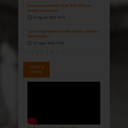
Sessione ecumenica Sae: Bari 2026, un
evento ecumenico
01 Agosto 2026, 14:36
La teologia pubblica nello spazio secolare
alla session...
31 Luglio 2026, 14:33
<<
<
1
2
3
4
>
>>
I VIDEO DI
ADISTA