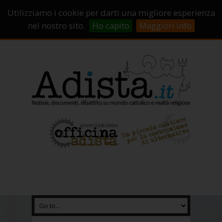
Sostienici!
Carrello
Login
Utilizziamo i cookie per darti una migliore esperienza
Abbonamenti
Contatti
Campagne di crowdfunding
nel nostro sito.
Ho capito
Maggiori info
Chi Siamo