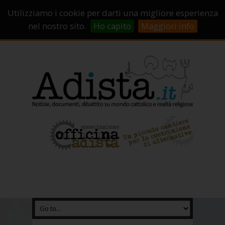
Sostienici!
Carrello
Login
Utilizziamo i cookie per darti una migliore esperienza
Abbonamenti
Contatti
Campagne di crowdfunding
nel nostro sito.
Ho capito
Maggiori info
Chi Siamo