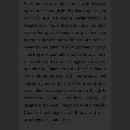
Padre vostro sa di quali cose avete bisogno
ancor prima che gliele chiediate» (Mt 6, 7-8).
Con ciò, egli già aveva caratterizzato la
preghiera del Padre Nostro, la quale non deve
essere interpretata come una petizione, per
quanto si presenti sotto forma di una serie di
richieste: «Sia santificato il tuo nome»; «venga
il tuo Regno »; «sia fatta la tua volontà, come in
cielo così in terra »; «dacci oggi il nostro pane
quotidiano»; «rimetti a noi i nostri debiti» e
«non abbandonarci alla tentazione, ma
liberaci dal male». Poiché il Padre sa di quali
cose abbiamo bisogno ancor prima che gliele
chiediamo. Come intendere, allora, la
preghiera che Gesù insegnò ai suoi discepoli?
Qual è il suo significato? È quello che mi
propongo di esaminare qui.