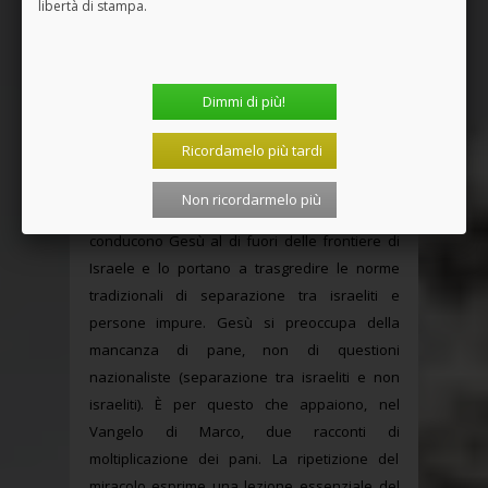
libertà di stampa.
direttamente la maggiore preoccupazione del
popolo: il pane quotidiano. Nel Vangelo di
Marco, nientemeno che tre capitoli sono
Dimmi di più!
dedicati a questo tema (dal capitolo 6 al
capitolo 8). In essi, la parola “pani” (sempre al
Ricordamelo più tardi
plurale) compare 17 volte. Lo spettro della
fame è tra le righe. Si parla continuamente di
Non ricordarmelo più
pani, di pani per tutti, di pane quotidiano. I pani
conducono Gesù al di fuori delle frontiere di
Israele e lo portano a trasgredire le norme
tradizionali di separazione tra israeliti e
persone impure. Gesù si preoccupa della
mancanza di pane, non di questioni
nazionaliste (separazione tra israeliti e non
israeliti). È per questo che appaiono, nel
Vangelo di Marco, due racconti di
moltiplicazione dei pani. La ripetizione del
miracolo esprime una lezione essenziale del