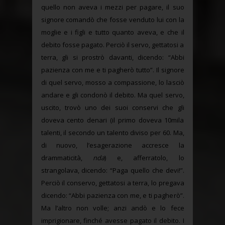
quello non aveva i mezzi per pagare, il suo
signore comandò che fosse venduto lui con la
moglie e i figli e tutto quanto aveva, e che il
debito fosse pagato. Perciò il servo, gettatosi a
terra, gli si prostrò davanti, dicendo: “Abbi
pazienza con me e ti pagherò tutto”. Il signore
di quel servo, mosso a compassione, lo lasciò
andare e gli condonò il debito. Ma quel servo,
uscito, trovò uno dei suoi conservi che gli
doveva cento denari (il primo doveva 10mila
talenti, il secondo un talento diviso per 60. Ma,
di nuovo, l’esagerazione accresce la
drammaticità,
nda
) e, afferratolo, lo
strangolava, dicendo: “Paga quello che devi!”.
Perciò il conservo, gettatosi a terra, lo pregava
dicendo: “Abbi pazienza con me, e ti pagherò”.
Ma l’altro non volle; anzi andò e lo fece
imprigionare, finché avesse pagato il debito. I