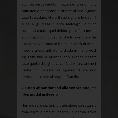
suoi conservi, veduto il fatto, ne furono molto
rattristati e andarono a riferire al loro signore
tutto l’accaduto. Allora il suo signore lo chiamò
a sé e gli disse: “Servo malvagio, io ti ho
condonato tutto quel debito, perché tu me ne
supplicasti; non dovevi anche tu aver pietà del
tuo conservo, come io ho avuto pietà di te?”. E
il suo signore, adirato, lo diede in mano degli
aguzzini fino a quando non avesse pagato
tutto quello che gli doveva. Così vi farà anche il
Padre mio celeste, se ognuno di voi non
perdona di cuore al proprio fratello».
7. E non abbandonarci alla tentazione, ma
liberaci dal malvagio
Non è chiaro se, qui, la traduzione corretta sia
“malvagio” o “male”, perché la parola greca