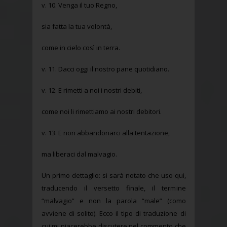
v. 10. Venga il tuo Regno,
sia fatta la tua volontà,
come in cielo così in terra.
v. 11. Dacci oggi il nostro pane quotidiano.
v. 12. E rimetti a noi i nostri debiti,
come noi li rimettiamo ai nostri debitori.
v. 13. E non abbandonarci alla tentazione,
ma liberaci dal malvagio.
Un primo dettaglio: si sarà notato che uso qui,
traducendo il versetto finale, il termine
“malvagio” e non la parola “male” (como
avviene di solito). Ecco il tipo di traduzione di
cui mi piacerebbe discutere nel commento che