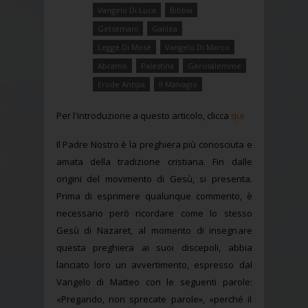
Vangelo Di Luca
Bibbia
Getsemani
Galilea
Legge Di Mosè
Vangelo Di Marco
Abramo
Palestina
Gerusalemme
Erode Antipa
Il Malvagio
Per l'introduzione a questo articolo, clicca
qui
Il Padre Nostro è la preghiera più conosciuta e
amata della tradizione cristiana. Fin dalle
origini del movimento di Gesù, si presenta.
Prima di esprimere qualunque commento, è
necessario però ricordare come lo stesso
Gesù di Nazaret, al momento di insegnare
questa preghiera ai suoi discepoli, abbia
lanciato loro un avvertimento, espresso dal
Vangelo di Matteo con le seguenti parole:
«Pregando, non sprecate parole», «perché il