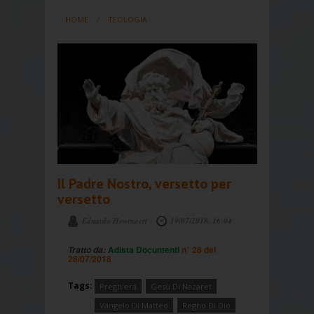
HOME
TEOLOGIA
Il Padre Nostro, versetto per
versetto
Eduardo Hoornaert
19/07/2018, 16:04
Adista Documenti
n° 28 del
Tratto da:
28/07/2018
Tags:
Preghiera
Gesù Di Nazaret
Vangelo Di Matteo
Regno Di Dio