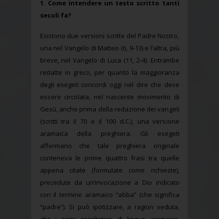
1. Come intendere un testo scritto tanti
secoli fa?
Esistono due versioni scritte del Padre Nostro,
una nel Vangelo di Matteo (6, 9-13) e l’altra, più
breve, nel Vangelo di Luca (11, 2-4). Entrambe
redatte in greco, per quanto la maggioranza
degli esegeti concordi oggi nel dire che deve
essere circolata, nel nascente movimento di
Gesù, anche prima della redazione dei vangeli
(scritti tra il 70 e il 100 d.C.), una versione
aramaica della preghiera. Gli esegeti
affermano che tale preghiera originale
conteneva le prime quattro frasi tra quelle
appena citate (formulate come richieste),
precedute da un’invocazione a Dio indicato
con il termine aramaico “abba” (che significa
“padre”). Si può ipotizzare, a ragion veduta,